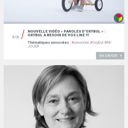
NOUVELLE VIDÉO « PAROLES D’OXYBUL » :
OXYBUL A BESOIN DE VOS LIKE !!!
8.06
Thématiques associées :
#
conviction
#
Oxybul
#
RE-
JOUER
EN SAVOIR