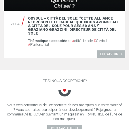
OXYBUL + CITTÀ DEL SOLE: “CETTE ALLIANCE
REPRÉSENTE LE CADEAU QUE NOUS AVONS FAIT
21.04
À CITTÀ DEL SOLE POUR SES 50 ANS !”
GRAZIANO GRAZZINI, DIRECTEUR DE CITTÀ DEL
SOLE
Thématiques associées :
#
cittàdelsole
#
Oxybul
#
Partenariat
EN SAVOIR
ET SI NOUS COOPÉRIONS?
Vous êtes convaincus de l’attractivité de nos marques sur votre marché
? Vous souhaitez participer à leur développement ? Rejoignez la
communauté IDKIDS en ouvrant un magasin en FRANCHISE de l’une de
nos marques.
EN SAVOIR PLUS