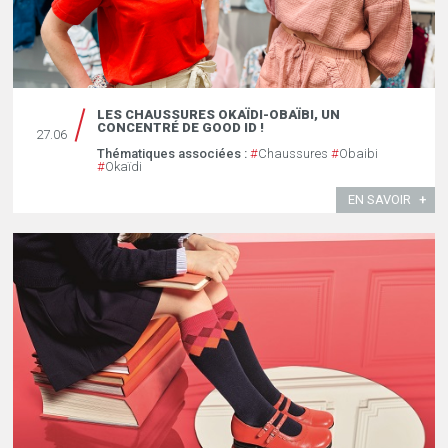
LES CHAUSSURES OKAÏDI-OBAÏBI, UN
CONCENTRÉ DE GOOD ID !
27.06
Thématiques associées :
#
Chaussures
#
Obaibi
#
Okaïdi
EN SAVOIR