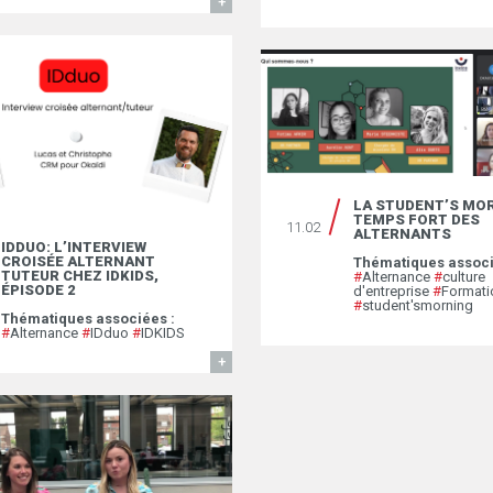
EN SAVOIR
LA STUDENT’S MOR
TEMPS FORT DES
11.02
ALTERNANTS
IDDUO: L’INTERVIEW
CROISÉE ALTERNANT
Thématiques associ
TUTEUR CHEZ IDKIDS,
#
Alternance
#
culture
ÉPISODE 2
d'entreprise
#
Formati
#
student'smorning
Thématiques associées :
#
Alternance
#
IDduo
#
IDKIDS
EN SAVOIR