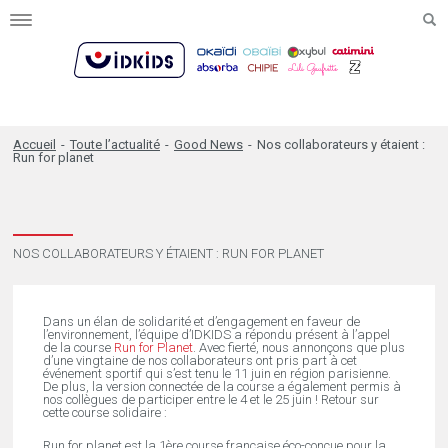
Toggle
navigation
Accueil
-
Toute l’actualité
-
Good News
-
Nos collaborateurs y étaient :
Run for planet
NOS COLLABORATEURS Y ÉTAIENT : RUN FOR PLANET
Dans un élan de solidarité et d’engagement en faveur de
l’environnement, l’équipe d’IDKIDS a répondu présent à l’appel
de la course
Run for Planet
. Avec fierté, nous annonçons que plus
d’une vingtaine de nos collaborateurs ont pris part à cet
événement sportif qui s’est tenu le 11 juin en région parisienne.
De plus, la version connectée de la course a également permis à
nos collègues de participer entre le 4 et le 25 juin ! Retour sur
cette course solidaire :
Run for planet est la 1ère course française éco-conçue pour la