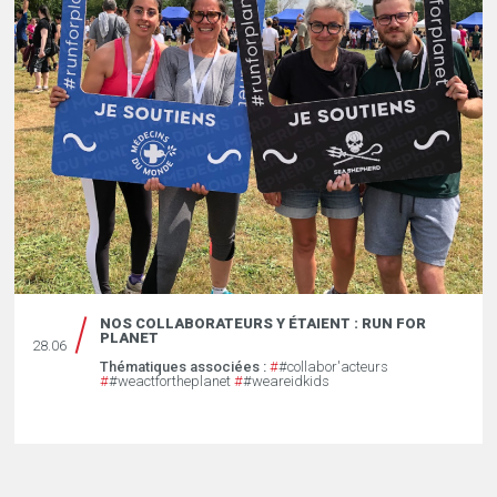
NOS COLLABORATEURS Y ÉTAIENT : RUN FOR
PLANET
28.06
Thématiques associées :
#
#collabor'acteurs
#
#weactfortheplanet
#
#weareidkids