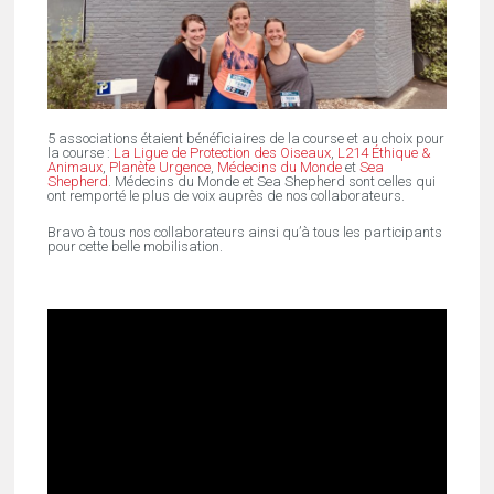
5 associations étaient bénéficiaires de la course et au choix pour
la course :
La Ligue de Protection des Oiseaux
,
L214 Éthique &
Animaux
,
Planète Urgence
,
Médecins du Monde
et
Sea
Shepherd
. Médecins du Monde et Sea Shepherd sont celles qui
ont remporté le plus de voix auprès de nos collaborateurs.
Bravo à tous nos collaborateurs ainsi qu’à tous les participants
pour cette belle mobilisation.