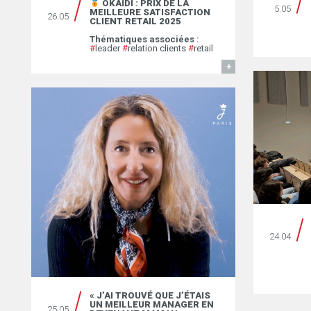
OKAÏDI : PRIX DE LA
5.05
MEILLEURE SATISFACTION
26.05
CLIENT RETAIL 2025
Thématiques associées :
#
leader
#
relation clients
#
retail
EN SAVOIR
24.04
« J’AI TROUVÉ QUE J’ÉTAIS
UN MEILLEUR MANAGER EN
25.05