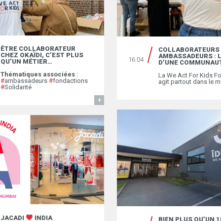
ÊTRE COLLABORATEUR
COLLABORATEURS
CHEZ OKAÏDI, C’EST PLUS
AMBASSADEURS : 
16.04
QU’UN MÉTIER…
D’UNE COMMUNAU
Thématiques associées :
La We Act For Kids F
#
ambassadeurs
#
fondactions
agit partout dans le m
#
Solidarité
EN SAVOIR
JACADI
INDIA
BIEN PLUS QU’UN 1