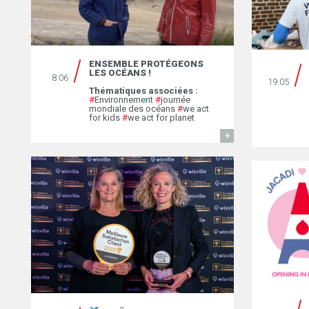
ENSEMBLE PROTÉGEONS
LES OCÉANS !
8.06
19.05
Thématiques associées :
#
Environnement
#
journée
mondiale des océans
#
we act
for kids
#
we act for planet
EN SAVOIR