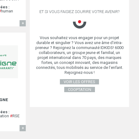
ées :
#
human
ET SI VOUS FAISIEZ SOURIRE VOTRE AVENIR?
EN SAVOIR
Vous souhaitez vous engager pour un projet
durable et singulier ? Vous avez une âme d’intra-
preneur ? Rejoignez la communauté IDKIDS! 6000
collaborateurs, un groupe jeune et familial, un
projet international dans 70 pays, des marques
fortes, un concept innovant, des magasins
connectés, tous mobilisés au service de l’enfant.
Rejoignez-nous !
VOIR LES OFFRES
COOPTATION
IGNE
ées :
vation
#
RSE
EN SAVOIR