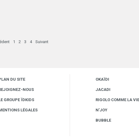
édent
1
2
3
4
Suivant
PLAN DU SITE
OKAÏDI
REJOIGNEZ-NOUS
JACADI
LE GROUPE ÏDKIDS
RIGOLO COMME LA VI
MENTIONS LÉGALES
N’JOY
BUBBLE