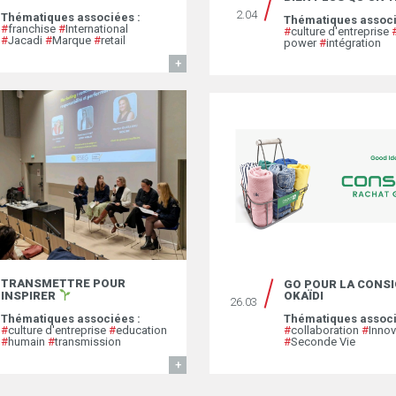
2.04
Thématiques associées :
Thématiques associ
#
franchise
#
International
#
culture d'entreprise
#
Jacadi
#
Marque
#
retail
power
#
intégration
EN SAVOIR
TRANSMETTRE POUR
GO POUR LA CONS
OKAÏDI
INSPIRER
26.03
Thématiques associ
Thématiques associées :
#
collaboration
#
Inno
#
culture d'entreprise
#
education
#
Seconde Vie
#
humain
#
transmission
EN SAVOIR