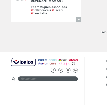
DEVENANT MAMAN »
Thématiques associées :
#
collaborateur
#
Jacadi
#
Parentalité
EN SAVOIR
Préc
FACEBOOK
TWITTER
YOUTUBE
LINKEDIN