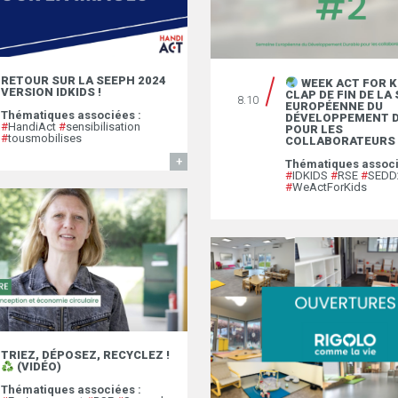
RETOUR SUR LA SEEPH 2024
WEEK ACT FOR KI
VERSION IDKIDS !
CLAP DE FIN DE LA
8.10
EUROPÉENNE DU
Thématiques associées :
DÉVELOPPEMENT 
#
HandiAct
#
sensibilisation
POUR LES
#
tousmobilises
COLLABORATEURS 
EN SAVOIR
Thématiques associ
#
IDKIDS
#
RSE
#
SEDD
#
WeActForKids
TRIEZ, DÉPOSEZ, RECYCLEZ !
(VIDÉO)
Thématiques associées :