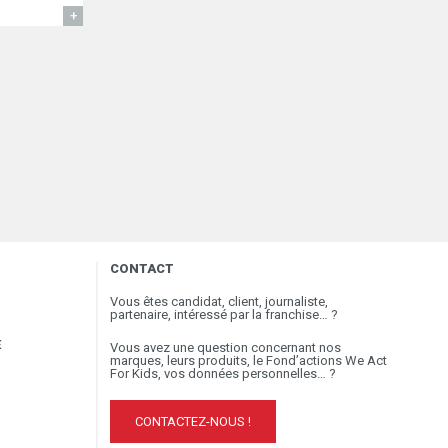
EN SAVOIR
CONTACT
Vous êtes candidat, client, journaliste,
partenaire, intéressé par la franchise… ?
E
Vous avez une question concernant nos
marques, leurs produits, le Fond’actions We Act
For Kids, vos données personnelles… ?
CONTACTEZ-NOUS !