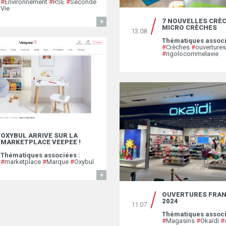
#
Environnement
#
RSE
#
Seconde
Vie
7 NOUVELLES CRÈ
EN SAVOIR
MICRO CRÈCHES
13.08
Thématiques associ
#
Crèches
#
ouvertures
#
rigolocommelavie
OXYBUL ARRIVE SUR LA
MARKETPLACE VEEPEE !
Thématiques associées :
#
marketplace
#
Marque
#
Oxybul
EN SAVOIR
OUVERTURES FRAN
2024
11.07
Thématiques associ
#
Magasins
#
Okaïdi
#