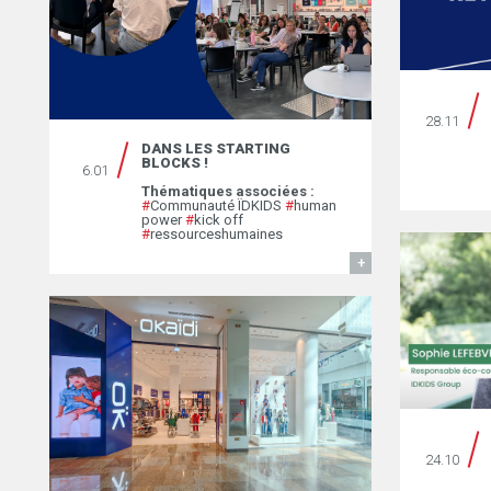
28.11
DANS LES STARTING
BLOCKS !
6.01
Thématiques associées :
#
Communauté ÏDKIDS
#
human
power
#
kick off
#
ressourceshumaines
EN SAVOIR
24.10