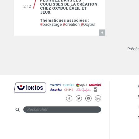
PLONGEZ DANS LES
COULISSES DE LA CRÉATION
2.12
CHEZ OXYBUL ÉVEIL ET
JEUX.
Thématiques associées :
#
backstage
#
création
#
Oxybul
EN SAVOIR
Précé
FACEBOOK
TWITTER
YOUTUBE
LINKEDIN