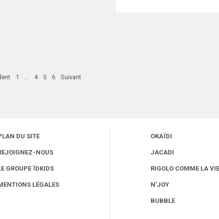
dent
1
…
4
5
6
Suivant
PLAN DU SITE
OKAÏDI
REJOIGNEZ-NOUS
JACADI
LE GROUPE ÏDKIDS
RIGOLO COMME LA VI
MENTIONS LÉGALES
N’JOY
BUBBLE